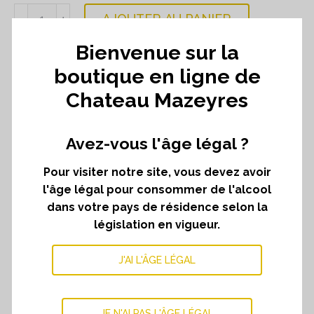
quantité
AJOUTER AU PANIER
﹣
﹢
de
Sélection
Bienvenue sur la
signature
boutique en ligne de
DESCRIPTION
Chateau Mazeyres
Découvrez notre univers avec notre sélection
signature, une sélection de l’ensemble de nos vins
Avez-vous l'âge légal ?
comprenant :
Pour visiter notre site, vous devez avoir
Une bouteille du Seuil de Mazeyres 2023
l'âge légal pour consommer de l'alcool
Une bouteille de Château Mazeyres 2019
dans votre pays de résidence selon la
Une bouteille de Château Mazeyres 2020
législation en vigueur.
Une bouteille de Château Mazeyres 2021
Une bouteille de Château Mazeyres 2022
J'AI L'ÂGE LÉGAL
Une bouteille de Château Mazeyres 2023
La sélection parfaite pour vous faire découvrir notre
travail sur différent millésimes.
JE N'AI PAS L'ÂGE LÉGAL